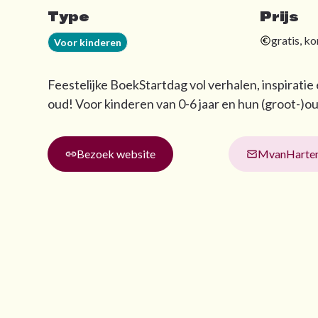
Type
Prijs
gratis, k
Voor kinderen
Feestelijke BoekStartdag vol verhalen, inspiratie 
oud! Voor kinderen van 0-6 jaar en hun (groot-)o
Bezoek website
MvanHarten